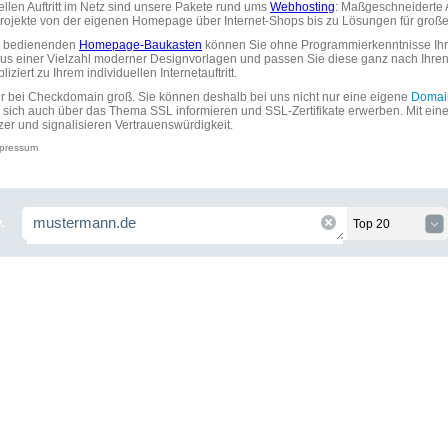
uellen Auftritt im Netz sind unsere Pakete rund ums
Webhosting
: Maßgeschneiderte A
tprojekte von der eigenen Homepage über Internet-Shops bis zu Lösungen für gr
zu bedienenden
Homepage-Baukasten
können Sie ohne Programmierkenntnisse Ihre
aus einer Vielzahl moderner Designvorlagen und passen Sie diese ganz nach Ihre
ziert zu Ihrem individuellen Internetauftritt.
ir bei Checkdomain groß. Sie können deshalb bei uns nicht nur eine eigene
Domai
 sich auch über das Thema SSL informieren und SSL-Zertifikate erwerben. Mit ein
zer und signalisieren Vertrauenswürdigkeit.
pressum
.
Top 20